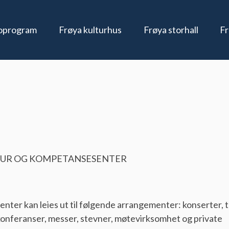
oprogram
Frøya kulturhus
Frøya storhall
Fr
uristinformasjon
Kontakt oss
Billettinfo
Kultur
Utleie
Gavekort
Om kulturhuset
LTUR OG KOMPETANSESENTER
nter kan leies ut til følgende arrangementer: konserter, 
, konferanser, messer, stevner, møtevirksomhet og private