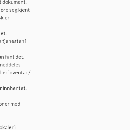
et dokument.
jøre seg kjent
skjer
et.
e tjenesten i
an fant det.
 meddeles
ler inventar /
er innhentet.
sjoner med
okaler i