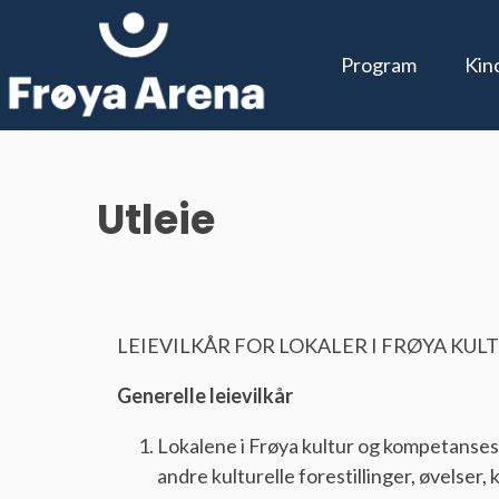
Program
Kin
Frøyahallene
T
Åpningstider
Utleie
LEIEVILKÅR FOR LOKALER I FRØYA KU
Generelle leievilkår
Lokalene i Frøya kultur og kompetansese
andre kulturelle forestillinger, øvelser