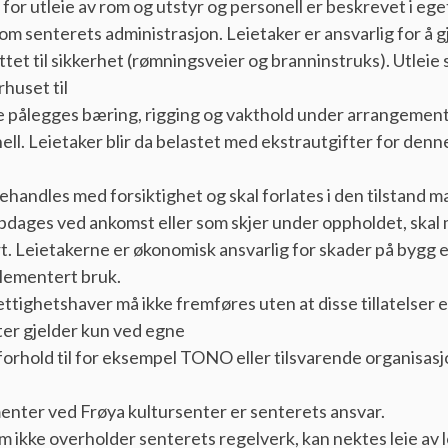
or utleie av rom og utstyr og personell er beskrevet i eg
 senterets administrasjon. Leietaker er ansvarlig for å g
et til sikkerhet (rømningsveier og branninstruks). Utleie 
rhuset til
ke pålegges bæring, rigging og vakthold under arrangement
ell. Leietaker blir da belastet med ekstrautgifter for denn
ehandles med forsiktighet og skal forlates i den tilstand m
pdages ved ankomst eller som skjer under oppholdet, skal
. Leietakerne er økonomisk ansvarlig for skader på bygg el
glementert bruk.
ttighetshaver må ikke fremføres uten at disse tillatelser 
ter gjelder kun ved egne
i forhold til for eksempel TONO eller tilsvarende organisa
gementer ved Frøya kultursenter er senterets ansvar.
m ikke overholder senterets regelverk, kan nektes leie av l