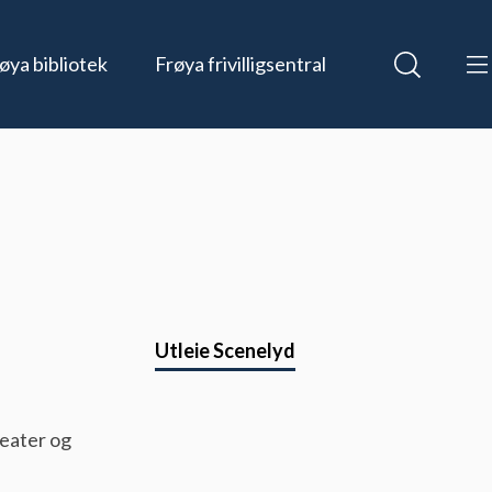
øya bibliotek
Frøya frivilligsentral
skolen
Guri Kunna VGS
Vår visjon
Storsalen
Frøya Arena
Utleie Scenelyd
teater og