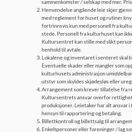
sammenkomster / selskap med mer. Pris f
Henvendelse angående leie skjer gjennom
med reglement for huset og rutiner knytt
fortrinnsvis kun med personell fra kultu
stede. Personell fra kulturhuset kan ik
Kultursentret kan stille med slikt person
henhold til avtale.
Lokalene og inventaret i senteret skal b
Eventuelle skader eller mangler som op
kulturhusets administrasjon umiddelbart
utstyr som skyldes skjødesløs eller ure
Arrangement som krever tillatelse fra re
Kultursentrets ansvar overfor rettighe
produksjoner. Leietaker har alt ansvar 
hensyn til rapportering og betaling.
Billettkontroll og billettsalg til arran
Enkeltpersoner eller foreninger / lag so